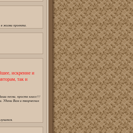
 в жизни проекта.
йшее, искренне и
вторам, так и
Ваши песни, просто класс!!!
и. Удачи Вам и творческих
лучится.