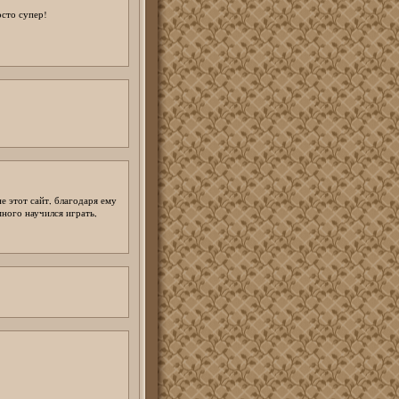
осто супер!
е этот сайт, благодаря ему
много научился играть,