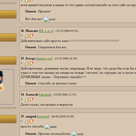
всем привет!неужели я нашла то что давно хотела!спасибо за этот сайт он пр
Ответ
: Привет!
Все для вас!
36
Максим
.
[
М_а_к_с
]
(19.10.2008 09:43)
0
Действительно сайт просто класс!!!!!!!!!!!!!!!!!!!!!!!!!!!!!!!!!!!!!!!!!
Ответ
: Стараемся для вас.
35
Serega
.
[
demon_ser
]
(15.10.2008 16:58)
0
Действительно, душевные песни, владельцы. Я не знаю, что делал бы если бы н
узнал о том что можно на гитаре не только "стучать" по струнам, но и песен 
ДУШЕВНЫЕ песни... Огромное спасибо!!!!
Ответ
: Cпасибо за теплые слова!
34
Алексей
.
[
sherhan
]
(10.09.2008 12:55)
:
0
Долго искал, послушать и вернутся
33
андрей
.
[
songraf
]
(04.08.2008 16:09)
0
просто спосибо
Ответ
: Просто пожалуйста.