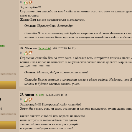
0
Здраствуйте!!!
Огромное Вам спасибо за такой сайт, я вспомнил того что уже не слышал дав
слеза прошла.
Желаю Вам так же продвигаться и держаться.
Ответ
: Здравсвуйте, Александр!
Спасибо Вам за комментарий! Будем стараться и дальше двигаться в т
нашим посетителям было приятно и интересно заходить сюда и видеть 
28
Максим
.
[
bergirbis
]
(08.07.2008 14:13)
0
Огромное спасибо Вам за этот сайт, я облазил весь интернет в поисках песен
войны и вот попал на ваш сайт, и ощутил себя словно после долгого марша на
месте!!!!!!!!!!!!!!!!!!!
Ответ
: Максим, добро пожаловать к нам!
Спасибо Вам за теплые и искреннии слова в адрес сайта! Надеюсь, что В
искали и будете частым гостем у нас.
27
Антон
.
[
S-cor
]
(21.06.2008 15:18)
1
0
Здравствуйт!!! Прекрасный сайт, спасибо!
0
Хотел бы узнать есть ли здесь эта песня и как она называется, очень давно ищ
:
как же так,что с тобой нам вдвоем не повезло
наши встречи и желанья были так давно
ты постой,не спеши и не говори прощай
все равно мы будем вместе так и знай.