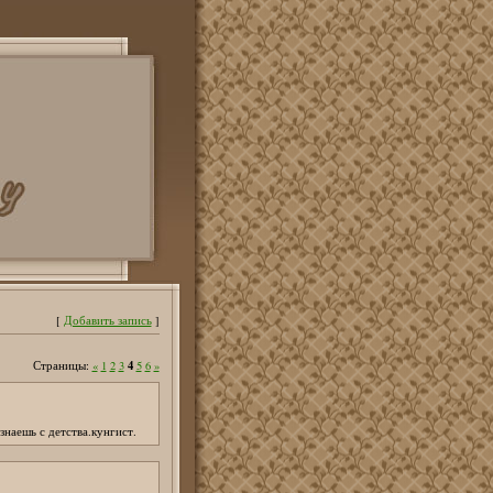
[
Добавить запись
]
4
Страницы:
«
1
2
3
5
6
»
знаешь с детства.кунгист.