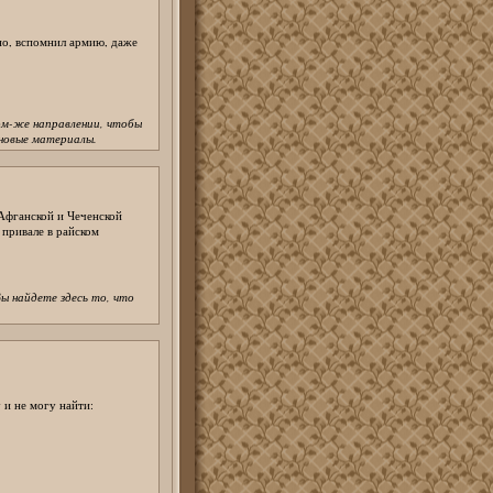
но, вспомнил армию, даже
ом-же направлении, чтобы
новые материалы.
 Афганской и Чеченской
 привале в райском
ы найдете здесь то, что
у и не могу найти: