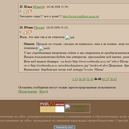
25
Илья
.
[
Илья16
]
(01.06.2008 13:39)
0
Заходите сюда!!! все о роке!!!
http://www.rocklove.ucoz.ru/
24
Юлия
.
[
Чарли
]
(26.05.2008 19:15)
0
Жаль, что мне так и не ответили
Ответ
: Прошла по ссылке, сколько не пыталась, так и не поняла, чему 
понемногу
У нас определенная тематика сайта и мы стараемся ее придерживаться
Вашим пользователям будет она интересна, присылайте код кнопки, ра
Вот код нашего баннера: <a href="http://www.webmedia.ucoz.ru/" title="Пес
src="http://webmedia.ucoz.ru/webmediasgitaroy.jpg" border=0 alt=''Дворовые, А
Кавказские, бардовские песни под гитару"/></a> Удачи!
46-60
1-15
16-30
31-45
61-75
76-83
Оставлять сообщения могут только зарегистрированные пользователи
[
Регистрация
·
Вход
]
ложенные на сайте, размещены исключительно в ознакомительных и образовательных целях п
едставленные на сайте, принадлежат их законным владельцам (правообладателям).
Copyright