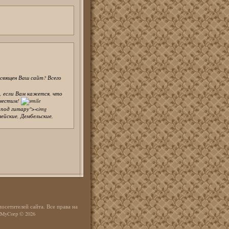
посвящен Ваш сайт? Всего
, если Вам кажется, что
зместим!
ни под гитару"><img
рмейские, Дембельские,
осетителей сайта. Все права на
 MyCorp © 2026