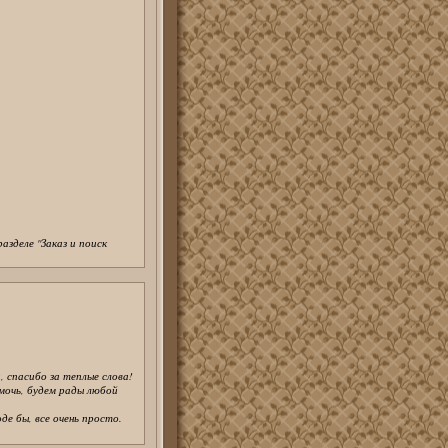
зделе ''Заказ и поиск
, спасибо за теплые слова!
мочь, будем рады любой
де бы, все очень просто.