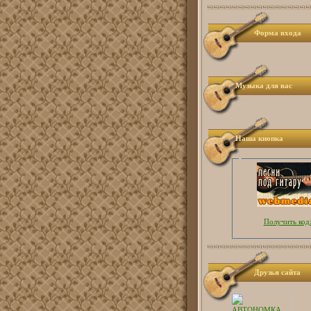
Форма входа
Музыка для вас
Наша кнопка
Получить код
Друзья сайта