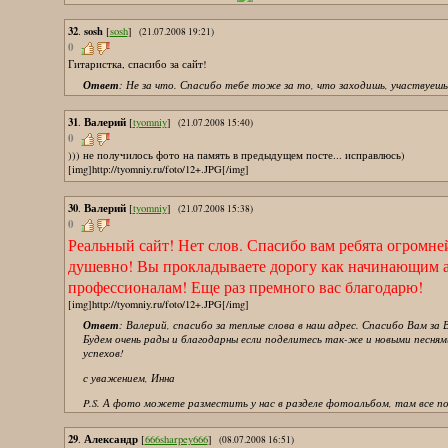
32
sosh
.
[
sosh
]
(21.07.2008 19:21)
0
Гитаристка, спасибо за сайт!
Ответ
: Не за что. Спасибо тебе тоже за то, что заходишь, участвуешь
31
Валерий
.
[
tyomniy
]
(21.07.2008 15:40)
0
))) не получилось фото на память в предыдущем посте... исправлюсь)
[img]http://tyomniy.ru/foto/12+.JPG[/img]
30
Валерий
.
[
tyomniy
]
(21.07.2008 15:38)
0
Реальный сайт! Нет слов. Спасибо вам ребята огромне
душевно! Вы прокладываете дорогу как начинающим а
профессионалам! Еще раз премного вас благодарю!
[img]http://tyomniy.ru/foto/12+.JPG[/img]
Ответ
: Валерий, спасибо за теплые слова в наш адрес. Спасибо Вам за 
Будем очень рады и благодарны если поделитесь так-же и новыми песням
успехов!
с уважением, Инна
P.S. А фото можете разместить у нас в разделе фотоальбом, там все по
29
Александр
.
[
666sharpey666
]
(08.07.2008 16:51)