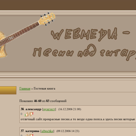
Главная
»
Гостевая книга
46
60
83
Показано
-
из
сообщений
38
александр
.
[
кунгист
]
(16.12.2008 21:00)
0
отличный сайт.прекрасные песни.а то везде одна попса.а здесь песни которые 
37
катерина
.
[
albochka
]
(09.12.2008 14:23)
0