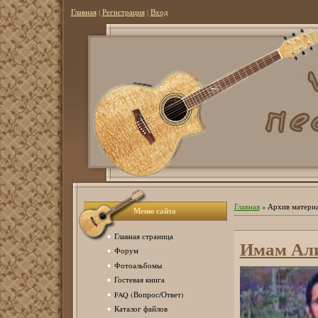
Главная
|
Регистрация
|
Вход
Главная
»
Архив матери
Меню сайта
Главная страница
Имам Али
Форум
Фотоальбомы
Гостевая книга
FAQ (Вопрос/Ответ)
Каталог файлов