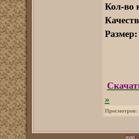
Кол-во 
Качеств
Размер:
Скачат
»
Просмотров: