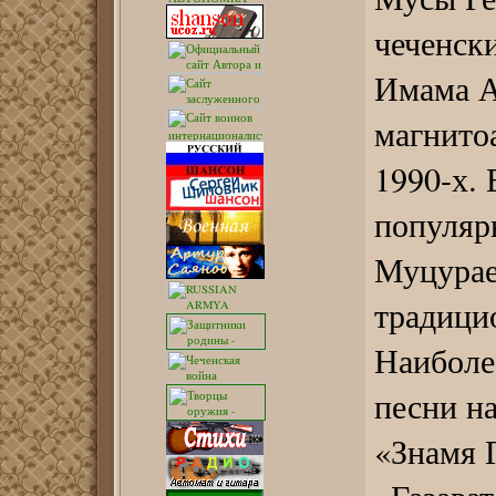
чеченск
Имама А
магнито
1990-х. 
популяр
Муцурае
традици
Наиболе
песни на
«Знамя Г