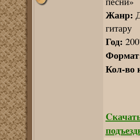
песни»
Жанр:
Д
гитару
Год:
200
Формат
Кол-во 
Cкачат
подъезд