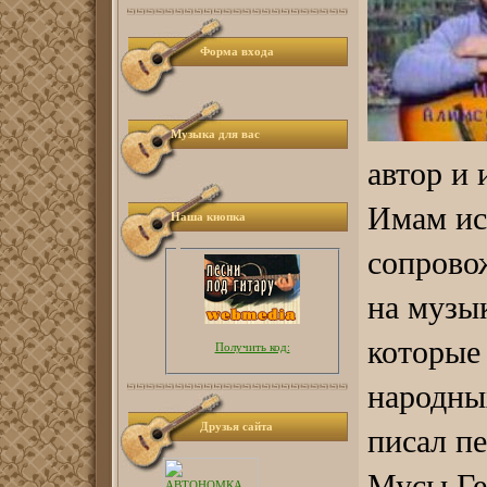
Форма входа
Музыка для вас
автор и 
Имам ис
Наша кнопка
сопрово
на музык
которые
Получить код:
народных
Друзья сайта
писал п
Мусы Ге