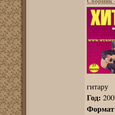
Сборник «
гитару
Год:
200
Формат